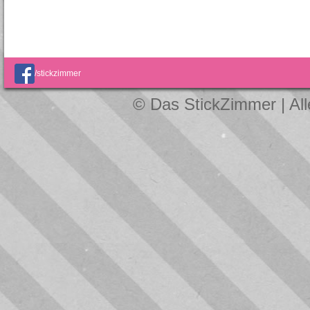
/stickzimmer
© Das StickZimmer | Al